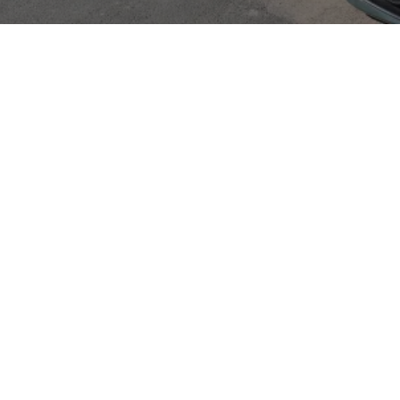
Vertragspartner
RA
rgmann, Ihrem
ür die Marken SEAT und
it vielen Jahren sind wir
 erstklassige Fahrzeuge
bieten.
 SEAT und CUPRA bieten
 an Modellen, die sowohl