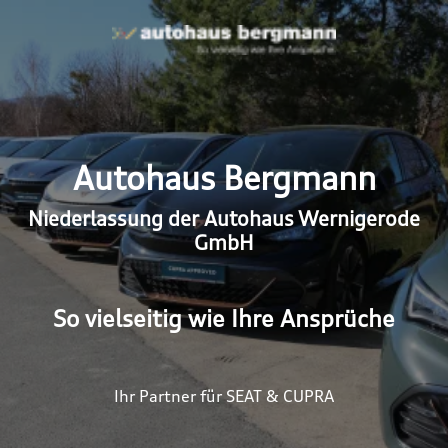
Autohaus Bergmann
Niederlassung der Autohaus Wernigerode
GmbH
So vielseitig wie Ihre Ansprüche
Ihr Partner für SEAT & CUPRA