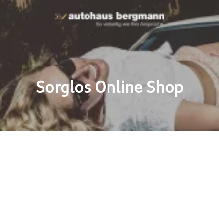
Sorglos Online Shop
z für Ihr Auto.
netseiten finden Sie
e rund um das Thema
 die Marken Volkswagen,