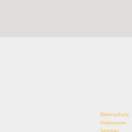
gszeiten
weitere Links
Datenschutz
07:00 - 18:00 Uhr
Impressum
08:00 - 13:00 Uhr
Sitemap