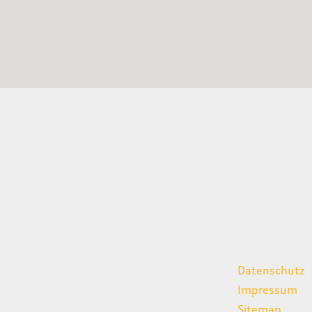
gszeiten
weitere Links
Datenschutz
07:00 - 18:00 Uhr
Impressum
08:00 - 13:00 Uhr
Sitemap