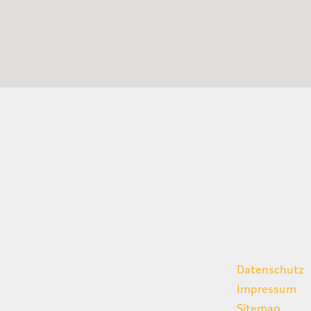
gszeiten
weitere Links
Datenschutz
07:00 - 18:00 Uhr
Impressum
08:00 - 13:00 Uhr
Sitemap