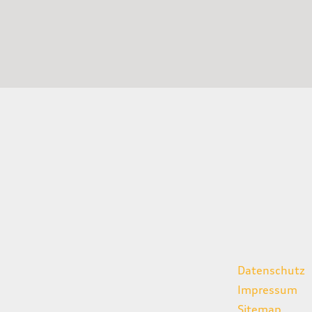
gszeiten
weitere Links
Datenschutz
07:00 - 18:00 Uhr
Impressum
08:00 - 13:00 Uhr
Sitemap