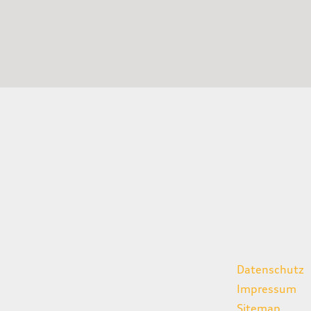
gszeiten
weitere Links
Datenschutz
07:00 - 18:00 Uhr
Impressum
08:00 - 13:00 Uhr
Sitemap