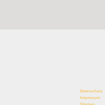
gszeiten
weitere Links
Datenschutz
07:00 - 18:00 Uhr
Impressum
08:00 - 13:00 Uhr
Sitemap