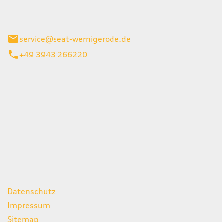
 1
gerode-Reddeber
service@seat-wernigerode.de
+49 3943 266220
iten
itag
07:00 - 18:00 Uhr
08:00 - 13:00 Uhr
geschlossen
ks
Datenschutz
Impressum
Sitemap