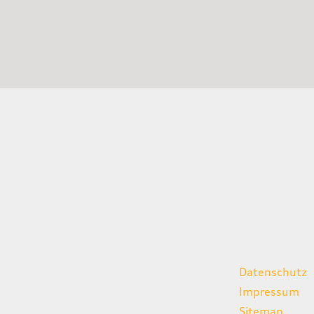
gszeiten
weitere Links
Datenschutz
07:00 - 18:00 Uhr
Impressum
08:00 - 13:00 Uhr
Sitemap