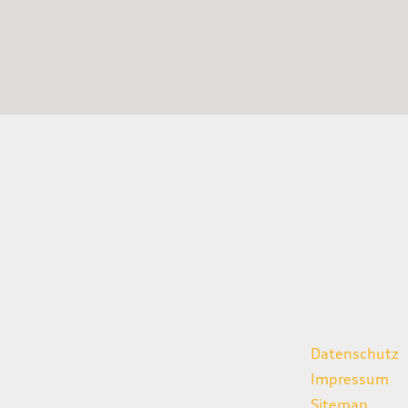
gszeiten
weitere Links
Datenschutz
07:00 - 18:00 Uhr
Impressum
08:00 - 13:00 Uhr
Sitemap