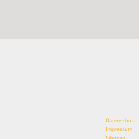
gszeiten
weitere Links
Datenschutz
07:00 - 18:00 Uhr
Impressum
08:00 - 13:00 Uhr
Sitemap