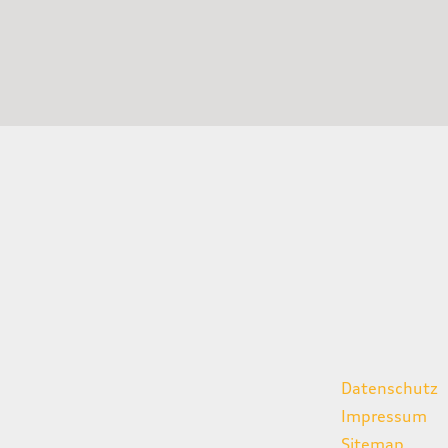
gszeiten
weitere Links
Datenschutz
07:00 - 18:00 Uhr
Impressum
08:00 - 13:00 Uhr
Sitemap