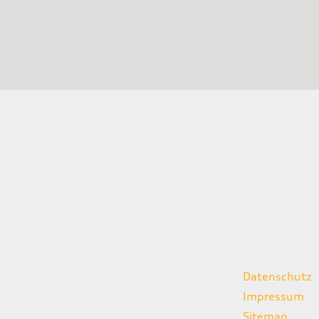
gszeiten
weitere Links
Datenschutz
07:00 - 18:00 Uhr
Impressum
08:00 - 13:00 Uhr
Sitemap