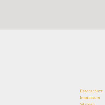
gszeiten
weitere Links
Datenschutz
07:00 - 18:00 Uhr
Impressum
08:00 - 13:00 Uhr
Sitemap