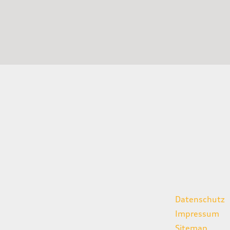
gszeiten
weitere Links
Datenschutz
07:00 - 18:00 Uhr
Impressum
08:00 - 13:00 Uhr
Sitemap