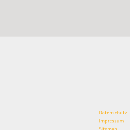
gszeiten
weitere Links
Datenschutz
07:00 - 18:00 Uhr
Impressum
08:00 - 13:00 Uhr
Sitemap