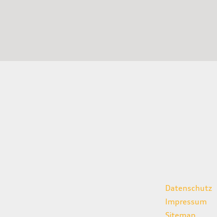
gszeiten
weitere Links
Datenschutz
07:00 - 18:00 Uhr
Impressum
08:00 - 13:00 Uhr
Sitemap