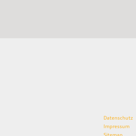
gszeiten
weitere Links
Datenschutz
07:00 - 18:00 Uhr
Impressum
08:00 - 13:00 Uhr
Sitemap