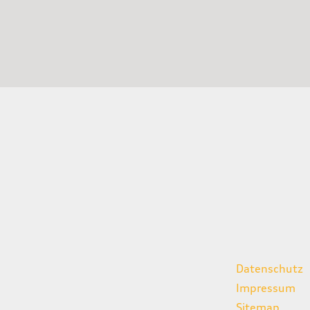
gszeiten
weitere Links
Datenschutz
07:00 - 18:00 Uhr
Impressum
08:00 - 13:00 Uhr
Sitemap