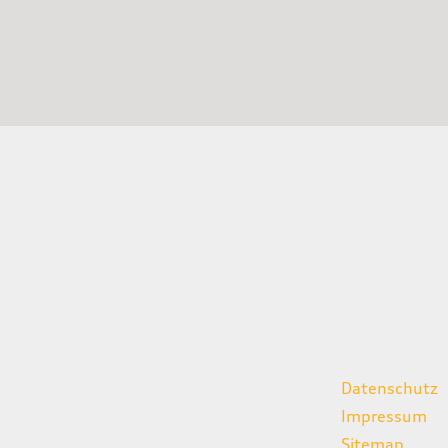
gszeiten
weitere Links
Datenschutz
07:00 - 18:00 Uhr
Impressum
08:00 - 13:00 Uhr
Sitemap