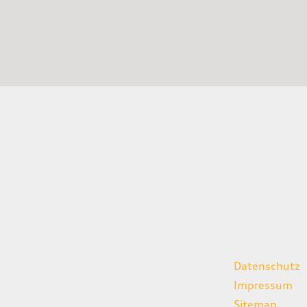
gszeiten
weitere Links
Datenschutz
07:00 - 18:00 Uhr
Impressum
08:00 - 13:00 Uhr
Sitemap