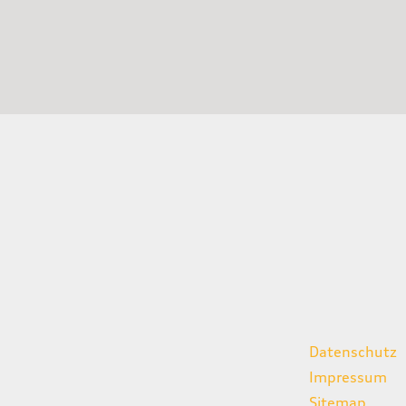
gszeiten
weitere Links
Datenschutz
07:00 - 18:00 Uhr
Impressum
08:00 - 13:00 Uhr
Sitemap