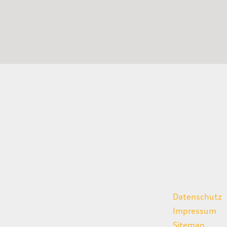
gszeiten
weitere Links
Datenschutz
07:00 - 18:00 Uhr
Impressum
08:00 - 13:00 Uhr
Sitemap