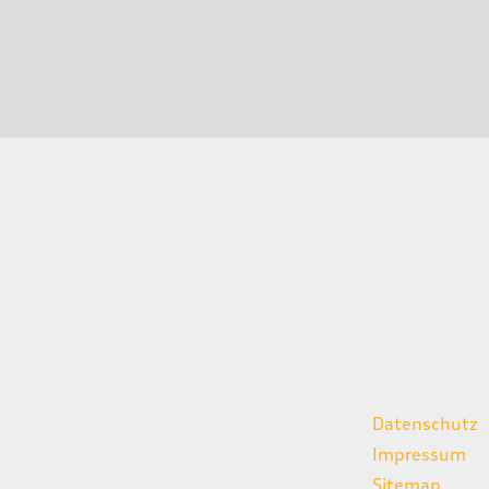
gszeiten
weitere Links
Datenschutz
07:00 - 18:00 Uhr
Impressum
08:00 - 13:00 Uhr
Sitemap