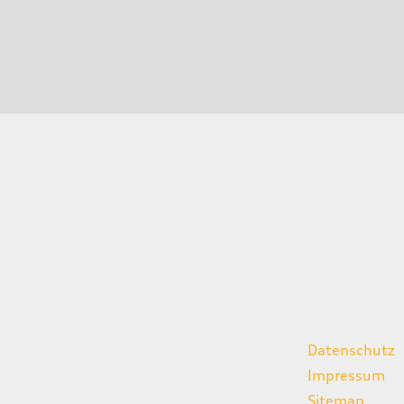
gszeiten
weitere Links
Datenschutz
07:00 - 18:00 Uhr
Impressum
08:00 - 13:00 Uhr
Sitemap