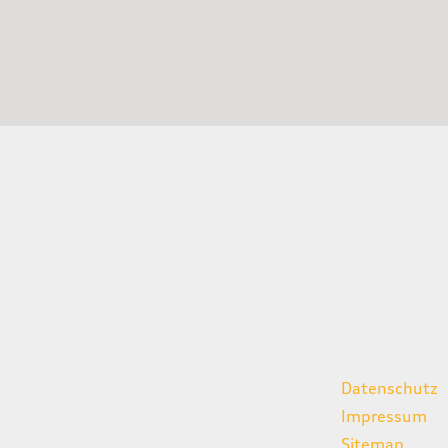
gszeiten
weitere Links
Datenschutz
07:00 - 18:00 Uhr
Impressum
08:00 - 13:00 Uhr
Sitemap