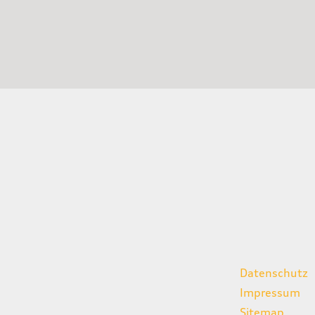
gszeiten
weitere Links
Datenschutz
07:00 - 18:00 Uhr
Impressum
08:00 - 13:00 Uhr
Sitemap